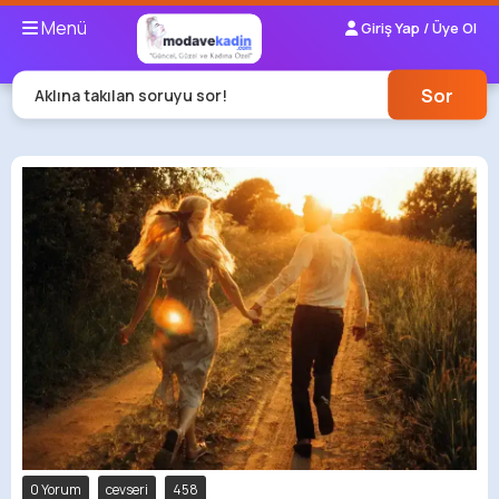
Menü
Giriş Yap / Üye Ol
Sor
Aklına takılan soruyu sor!
0 Yorum
cevseri
458