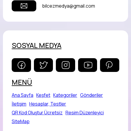
bilcezmedya@gmail.com
SOSYAL MEDYA
MENÜ
Ana Sayfa
Keşfet
Kategoriler
Gönderiler
İletişim
Hesaplar, Testler
QR Kod Oluştur Ücretsiz
Resim Düzenleyici
SiteMap