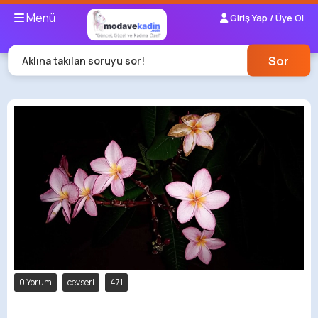
Menü
Giriş Yap / Üye Ol
Sor
Aklına takılan soruyu sor!
0 Yorum
cevseri
471