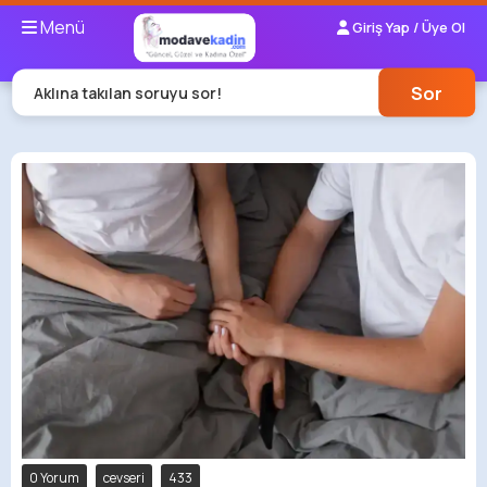
Menü
Giriş Yap / Üye Ol
Sor
Aklına takılan soruyu sor!
0 Yorum
cevseri
433