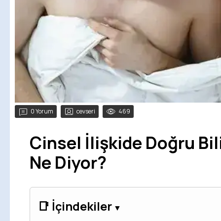
0 Yorum
cevseri
469
Cinsel İlişkide Doğru Bil
Ne Diyor?
📑 İçindekiler