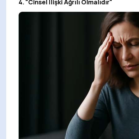
4.
"Cinsel İlişki Ağrılı Olmalıdır"