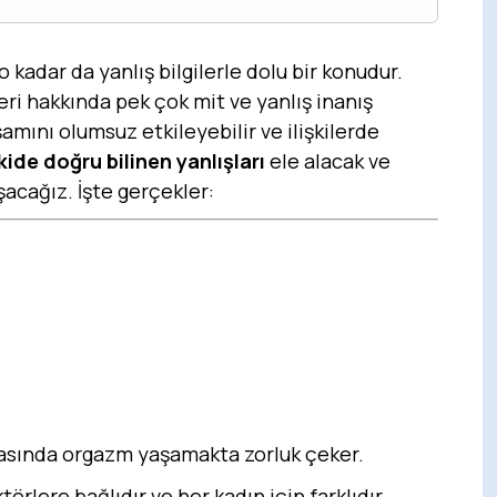
 kadar da yanlış bilgilerle dolu bir konudur.
eri hakkında pek çok mit ve yanlış inanış
aşamını olumsuz etkileyebilir ve ilişkilerde
şkide doğru bilinen yanlışları
ele alacak ve
acağız. İşte gerçekler:
 sırasında orgazm yaşamakta zorluk çeker.
ktörlere bağlıdır ve her kadın için farklıdır.