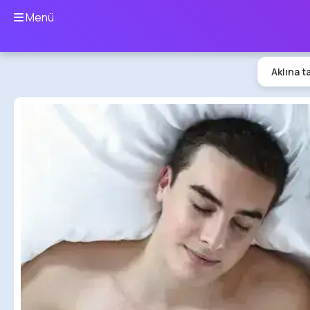
Menü
Aklına t