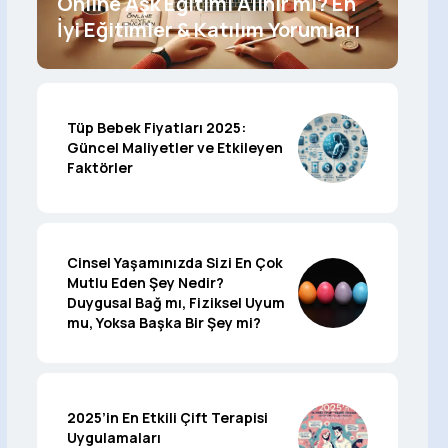
Online Aşk Eğitimi Alınır mı? En
İyi Eğitimler & Katılım Yorumları
Tüp Bebek Fiyatları 2025:
Güncel Maliyetler ve Etkileyen
Faktörler
Cinsel Yaşamınızda Sizi En Çok
Mutlu Eden Şey Nedir?
Duygusal Bağ mı, Fiziksel Uyum
mu, Yoksa Başka Bir Şey mi?
2025’in En Etkili Çift Terapisi
Uygulamaları