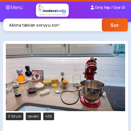
Menü
Giriş Yap / Üye Ol
Sor
Aklına takılan soruyu sor!
0 Yorum
cevseri
456