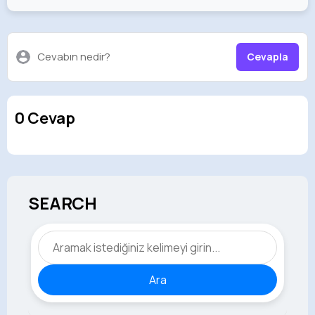
Cevabın nedir?
Cevapla
0 Cevap
SEARCH
Ara