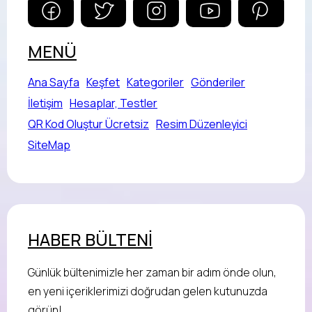
MENÜ
Ana Sayfa
Keşfet
Kategoriler
Gönderiler
İletişim
Hesaplar, Testler
QR Kod Oluştur Ücretsiz
Resim Düzenleyici
SiteMap
HABER BÜLTENİ
Günlük bültenimizle her zaman bir adım önde olun,
en yeni içeriklerimizi doğrudan gelen kutunuzda
görün!