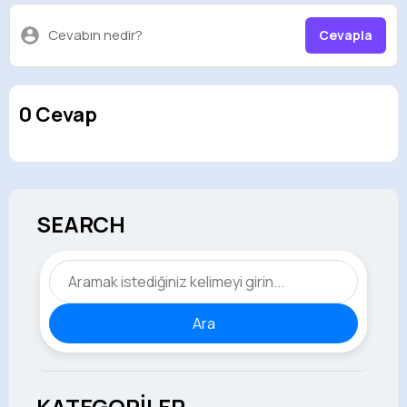
Cevabın nedir?
Cevapla
0 Cevap
SEARCH
Ara
KATEGORİLER