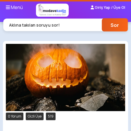
Menü
Giriş Yap / Üye Ol
Sor
Aklına takılan soruyu sor!
0 Yorum
Gizli Üye
519