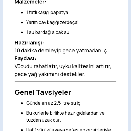
Malzemeler:
1 tatlı kaşığı papatya
Yarım çay kaşığı zerdeçal
1 su bardağı sıcak su
Hazırlanışı:
10 dakika demleyip gece yatmadan iç.
Faydası:
Vücudu rahatlatır, uyku kalitesini artırır,
gece yağ yakımını destekler.
Genel Tavsiyeler
Günde en az 2.5 litre su iç.
Bu kürlerle birlikte hazır gıdalardan ve
tuzdan uzak dur.
Hafif yürüyüş veya nefes egzersizleriyle