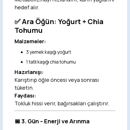
hedef alır.
✅ Ara Öğün:
Yoğurt + Chia
Tohumu
Malzemeler:
3 yemek kaşığı yoğurt
1 tatlı kaşığı chia tohumu
Hazırlanışı:
Karıştırıp öğle öncesi veya sonrası
tüketin.
Faydası:
Tokluk hissi verir, bağırsakları çalıştırır.
📅 3. Gün – Enerji ve Arınma