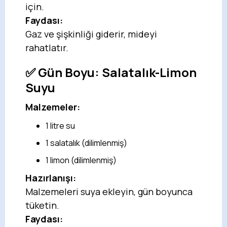
için.
Faydası:
Gaz ve şişkinliği giderir, mideyi
rahatlatır.
✅ Gün Boyu:
Salatalık-Limon
Suyu
Malzemeler:
1 litre su
1 salatalık (dilimlenmiş)
1 limon (dilimlenmiş)
Hazırlanışı:
Malzemeleri suya ekleyin, gün boyunca
tüketin.
Faydası: