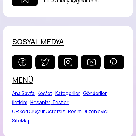
bilcezmedya@gmail.com
SOSYAL MEDYA
MENÜ
Ana Sayfa
Keşfet
Kategoriler
Gönderiler
İletişim
Hesaplar, Testler
QR Kod Oluştur Ücretsiz
Resim Düzenleyici
SiteMap