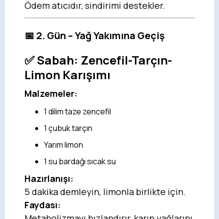
Ödem atıcıdır, sindirimi destekler.
📅 2. Gün – Yağ Yakımına Geçiş
✅ Sabah:
Zencefil-Tarçın-
Limon Karışımı
Malzemeler:
1 dilim taze zencefil
1 çubuk tarçın
Yarım limon
1 su bardağı sıcak su
Hazırlanışı:
5 dakika demleyin, limonla birlikte için.
Faydası:
Metabolizmayı hızlandırır, karın yağlarını