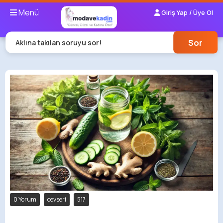
Menü
Giriş Yap / Üye Ol
Sor
Aklına takılan soruyu sor!
0 Yorum
cevseri
517