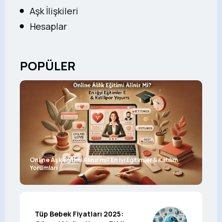
Aşk İlişkileri
Hesaplar
POPÜLER
Online Aşk Eğitimi Alınır mı? En İyi Eğitimler & Katılım
Yorumları
Tüp Bebek Fiyatları 2025: