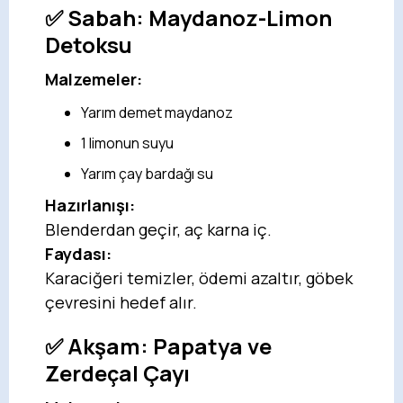
✅ Sabah:
Maydanoz-Limon
Detoksu
Malzemeler:
Yarım demet maydanoz
1 limonun suyu
Yarım çay bardağı su
Hazırlanışı:
Blenderdan geçir, aç karna iç.
Faydası:
Karaciğeri temizler, ödemi azaltır, göbek
çevresini hedef alır.
✅ Akşam:
Papatya ve
Zerdeçal Çayı