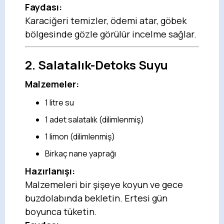
Faydası:
Karaciğeri temizler, ödemi atar, göbek
bölgesinde gözle görülür incelme sağlar.
2.
Salatalık-Detoks Suyu
Malzemeler:
1 litre su
1 adet salatalık (dilimlenmiş)
1 limon (dilimlenmiş)
Birkaç nane yaprağı
Hazırlanışı:
Malzemeleri bir şişeye koyun ve gece
buzdolabında bekletin. Ertesi gün
boyunca tüketin.