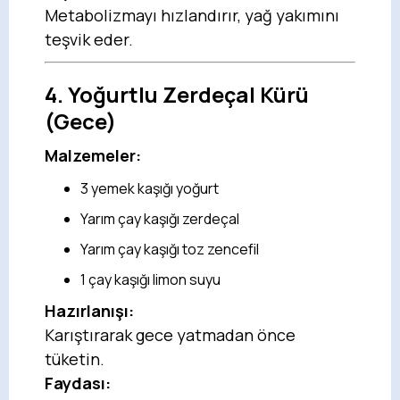
Metabolizmayı hızlandırır, yağ yakımını
teşvik eder.
4.
Yoğurtlu Zerdeçal Kürü
(Gece)
Malzemeler:
3 yemek kaşığı yoğurt
Yarım çay kaşığı zerdeçal
Yarım çay kaşığı toz zencefil
1 çay kaşığı limon suyu
Hazırlanışı:
Karıştırarak gece yatmadan önce
tüketin.
Faydası: