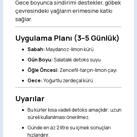
Gece boyunca sindirimi destekler, göbek
çevresindeki yağların erimesine katkı
sağlar.
Uygulama Planı (3–5 Günlük)
Sabah:
Maydanoz-limon kürü
Gün Boyu:
Salatalık detoks suyu
Öğle Öncesi:
Zencefil-tarçın-limon çayı
Gece:
Yoğurtlu zerdeçal kürü
Uyarılar
Bu kürler kısa vadeli detoks amaçlıdır; uzun
süreli kullanılması önerilmez.
Günde en az 2 litre su içmek sonuçları
hızlandırır.