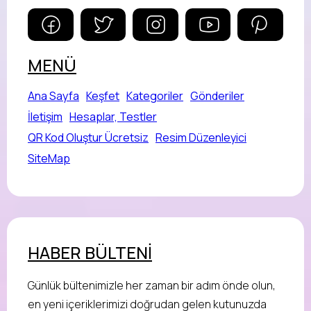
MENÜ
Ana Sayfa
Keşfet
Kategoriler
Gönderiler
İletişim
Hesaplar, Testler
QR Kod Oluştur Ücretsiz
Resim Düzenleyici
SiteMap
HABER BÜLTENİ
Günlük bültenimizle her zaman bir adım önde olun,
en yeni içeriklerimizi doğrudan gelen kutunuzda