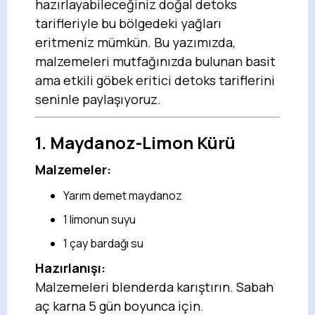
hazırlayabileceğiniz doğal detoks
tarifleriyle bu bölgedeki yağları
eritmeniz mümkün. Bu yazımızda,
malzemeleri mutfağınızda bulunan basit
ama etkili göbek eritici detoks tariflerini
seninle paylaşıyoruz.
1.
Maydanoz-Limon Kürü
Malzemeler:
Yarım demet maydanoz
1 limonun suyu
1 çay bardağı su
Hazırlanışı:
Malzemeleri blenderda karıştırın. Sabah
aç karna 5 gün boyunca için.