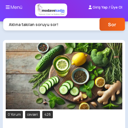
Menü
Giriş Yap / Üye Ol
Sor
Aklına takılan soruyu sor!
0 Yorum
cevseri
428