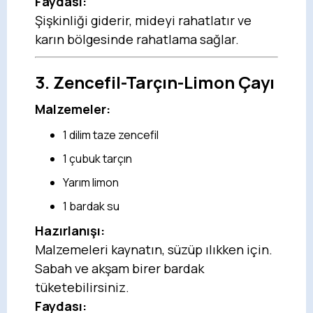
Faydası:
Şişkinliği giderir, mideyi rahatlatır ve
karın bölgesinde rahatlama sağlar.
3.
Zencefil-Tarçın-Limon Çayı
Malzemeler:
1 dilim taze zencefil
1 çubuk tarçın
Yarım limon
1 bardak su
Hazırlanışı:
Malzemeleri kaynatın, süzüp ılıkken için.
Sabah ve akşam birer bardak
tüketebilirsiniz.
Faydası: