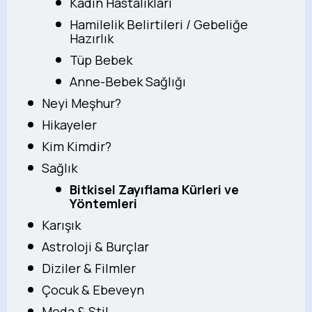
Kadın Hastalıkları
Hamilelik Belirtileri / Gebeliğe
Hazırlık
Tüp Bebek
Anne-Bebek Sağlığı
Neyi Meşhur?
Hikayeler
Kim Kimdir?
Sağlık
Bitkisel Zayıflama Kürleri ve
Yöntemleri
Karışık
Astroloji & Burçlar
Diziler & Filmler
Çocuk & Ebeveyn
Moda & Stil