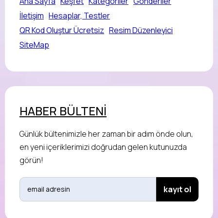
Ana Sayfa
Keşfet
Kategoriler
Gönderiler
İletişim
Hesaplar, Testler
QR Kod Oluştur Ücretsiz
Resim Düzenleyici
SiteMap
HABER BÜLTENİ
Günlük bültenimizle her zaman bir adım önde olun,
en yeni içeriklerimizi doğrudan gelen kutunuzda
görün!