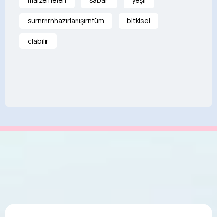
malzemeleri
sabah
yeşil
surnrnrnhazırlanışırntüm
bitkisel
olabilir