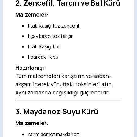
2.
Zencefil, Tarçın ve Bal Kürü
Malzemeler:
1 tatlı kaşığı toz zencefil
1 çay kaşığı toz tarçın
1 tatlı kaşığı bal
1 bardak ılık su
Hazırlanışı:
Tüm malzemeleri karıştırın ve sabah-
akşam içerek vücuttaki toksinleri atın.
Aynı zamanda bağışıklığı güçlendirir.
3.
Maydanoz Suyu Kürü
Malzemeler:
Yarım demet maydanoz