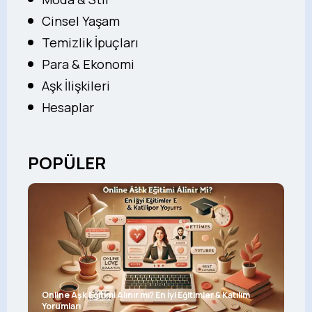
Cinsel Yaşam
Temizlik İpuçları
Para & Ekonomi
Aşk İlişkileri
Hesaplar
POPÜLER
Online Aşk Eğitimi Alınır mı? En İyi Eğitimler & Katılım
Yorumları