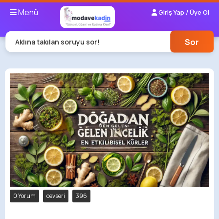
Menü
Giriş Yap / Üye Ol
Sor
Aklına takılan soruyu sor!
0 Yorum
cevseri
396