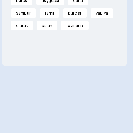
burcu
duygusal
daha
sahiptir
farklı
burçlar
yapıya
olarak
aslan
tavırlarını