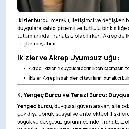
İkizler burcu
, meraklı, iletişimci ve değişken b
duygulara sahip, gizemli ve tutkulu bir kişiliğe 
tutumlarından rahatsız olabilirken, Akrep de 
hoşlanmayabilir.
İkizler ve Akrep Uyumsuzluğu:
Akrep, İkizler'in duygusal derinlikten kaçmasını te
İkizler, Akrep’in sahiplenici tavırlarını bunaltıcı bula
4. Yengeç Burcu ve Terazi Burcu: Duygusa
Yengeç burcu
, duygusal güven arayan, aile od
çok dışa dönük, sosyal ve entelektüel ilişkile
soğuk ve duygusuz görünmesinden rahatsız ola