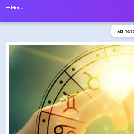
Menü
Aklına t