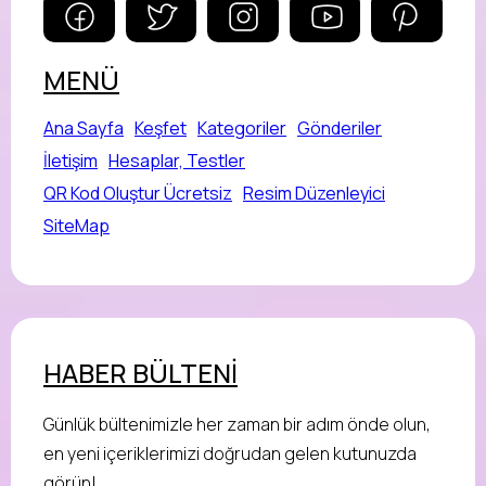
MENÜ
Ana Sayfa
Keşfet
Kategoriler
Gönderiler
İletişim
Hesaplar, Testler
QR Kod Oluştur Ücretsiz
Resim Düzenleyici
SiteMap
HABER BÜLTENİ
Günlük bültenimizle her zaman bir adım önde olun,
en yeni içeriklerimizi doğrudan gelen kutunuzda
görün!