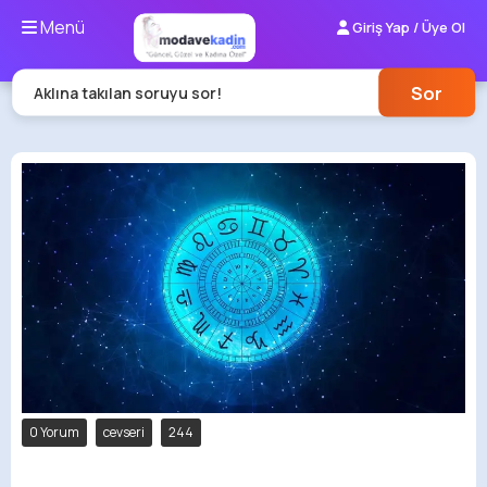
Menü
Giriş Yap / Üye Ol
Sor
Aklına takılan soruyu sor!
0 Yorum
cevseri
244