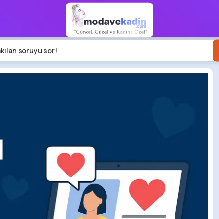
akılan soruyu sor!