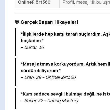
OnlineFlört360
Profil, mesaj, ilk buluş
💬
Gerçek Başarı Hikayeleri
“İlişkilerde hep karşı tarafı suçlardım. 
başladım.”
–
Burcu, 36
“Mesaj atmaya korkuyordum. Artık hem il
sürdürebiliyorum.”
–
Eren, 29 – OnlineFlört360
“Kurs sadece sevgili bulmayı değil, ne ist
–
Sevgi, 32 – Dating Mastery