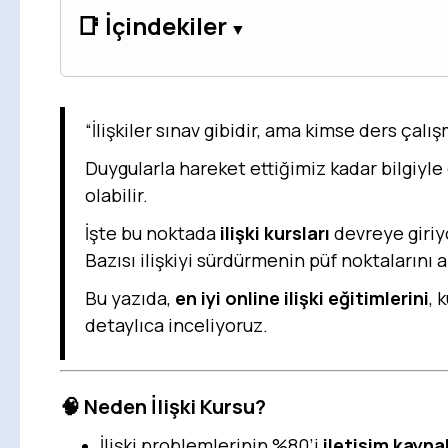
📑 İçindekiler
“İlişkiler sınav gibidir, ama kimse ders çalış
Duygularla hareket ettiğimiz kadar bilgiyle
olabilir.
İşte bu noktada
ilişki kursları
devreye giriyo
Bazısı ilişkiyi sürdürmenin püf noktalarını a
Bu yazıda,
en iyi online ilişki eğitimlerini
, 
detaylıca inceliyoruz.
🧠
Neden İlişki Kursu?
İlişki problemlerinin %80’i
iletişim kayna