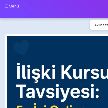
Menü
Aklına t