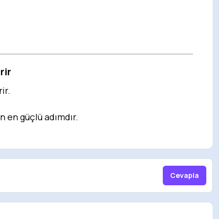
rir
ir.
n en güçlü adımdır.
Cevapla