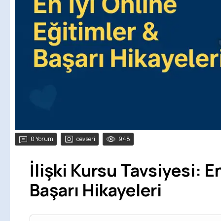
0 Yorum
cevseri
948
İlişki Kursu Tavsiyesi: E
Başarı Hikayeleri