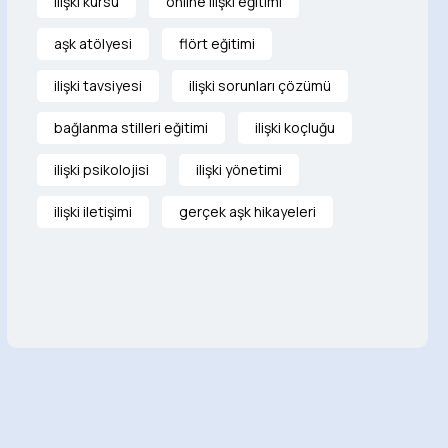
ilişki kursu
online ilişki eğitimi
aşk atölyesi
flört eğitimi
ilişki tavsiyesi
ilişki sorunları çözümü
bağlanma stilleri eğitimi
ilişki koçluğu
ilişki psikolojisi
ilişki yönetimi
ilişki iletişimi
gerçek aşk hikayeleri