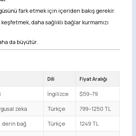
güsünü fark etmek için içeriden bakış gerekir.
 keşfetmek, daha sağlıklı bağlar kurmamızı
daha da büyütür.
Dili
Fiyat Aralığı
i
İngilizce
$59–79
ygusal zeka
Türkçe
799–1250 TL
, derin bağ
Türkçe
1249 TL