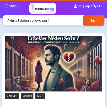
Menü
Giriş Yap / Üye Ol
Sor
Aklına takılan soruyu sor!
0 Yorum
cevseri
1294