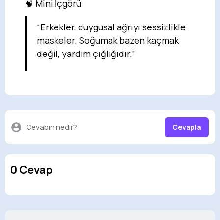
🧠 Mini İçgörü:
“Erkekler, duygusal ağrıyı sessizlikle
maskeler. Soğumak bazen kaçmak
değil, yardım çığlığıdır.”
Cevabın nedir?
Cevapla
0 Cevap