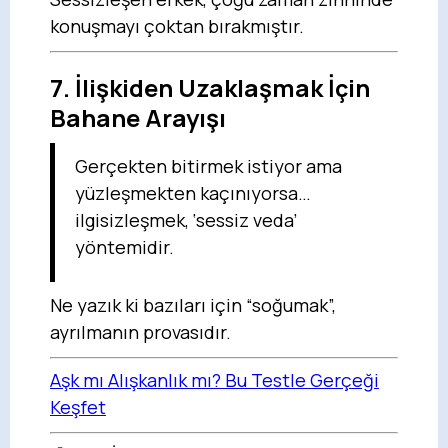
konuşmayı çoktan bırakmıştır.
7.
İlişkiden Uzaklaşmak İçin
Bahane Arayışı
Gerçekten bitirmek istiyor ama
yüzleşmekten kaçınıyorsa…
ilgisizleşmek, ‘sessiz veda’
yöntemidir.
Ne yazık ki bazıları için “soğumak”,
ayrılmanın provasıdır.
Aşk mı Alışkanlık mı? Bu Testle Gerçeği
Keşfet