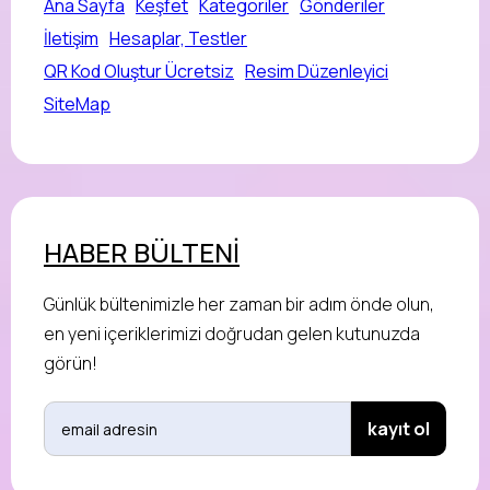
Ana Sayfa
Keşfet
Kategoriler
Gönderiler
İletişim
Hesaplar, Testler
QR Kod Oluştur Ücretsiz
Resim Düzenleyici
SiteMap
HABER BÜLTENİ
Günlük bültenimizle her zaman bir adım önde olun,
en yeni içeriklerimizi doğrudan gelen kutunuzda
görün!