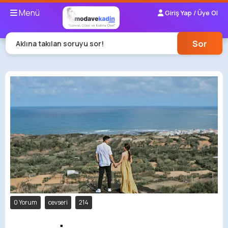
Menü
Giriş Yap / Üye Ol
Sor
Aklına takılan soruyu sor!
0 Yorum
cevseri
214