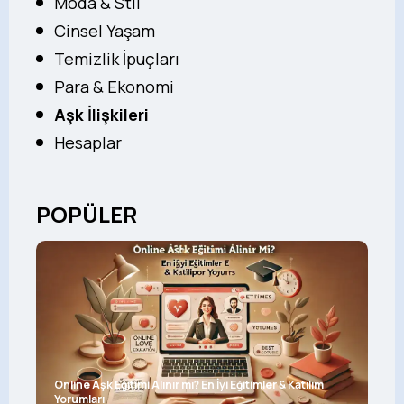
Moda & Stil
Cinsel Yaşam
Temizlik İpuçları
Para & Ekonomi
Aşk İlişkileri
Hesaplar
POPÜLER
Online Aşk Eğitimi Alınır mı? En İyi Eğitimler & Katılım
Yorumları