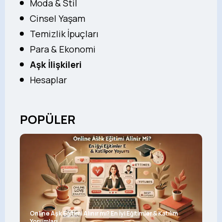
Moda & Stil
Cinsel Yaşam
Temizlik İpuçları
Para & Ekonomi
Aşk İlişkileri
Hesaplar
POPÜLER
Online Aşk Eğitimi Alınır mı? En İyi Eğitimler & Katılım
Yorumları