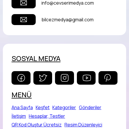
info@cevserimedya.com
bilcezmedya@gmail.com
SOSYAL MEDYA
MENÜ
Ana Sayfa
Keşfet
Kategoriler
Gönderiler
İletişim
Hesaplar, Testler
QR Kod Oluştur Ücretsiz
Resim Düzenleyici