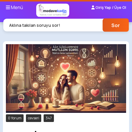
Menü
Giriş Yap / Üye Ol
Sor
Aklına takılan soruyu sor!
0 Yorum
cevseri
347