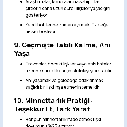
Araştırmalar, kendi alanına sahip olan
çiftlerin daha uzun süreli ilişkiler yaşadığını
gösteriyor.
Kendi hobilerine zaman ayırmak, öz değer
hissini besliyor.
9.
Geçmişte Takılı Kalma, Anı
Yaşa
Travmalar, önceki ilişkiler veya eski hatalar
üzerine sürekli konuşmak ilişkiyi yıpratabilir.
Anı yaşamak ve geleceğe odaklanmak
sağlıklı bir ilişki inşa etmenin temelidir.
10.
Minnettarlık Pratiği:
Teşekkür Et, Fark Yarat
Her gün minnettarlık ifade etmek ilişki
doyumunu %25 artırıyor.