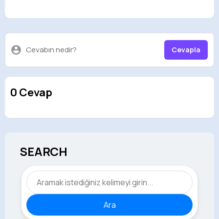
Cevabın nedir?
Cevapla
0 Cevap
SEARCH
Ara