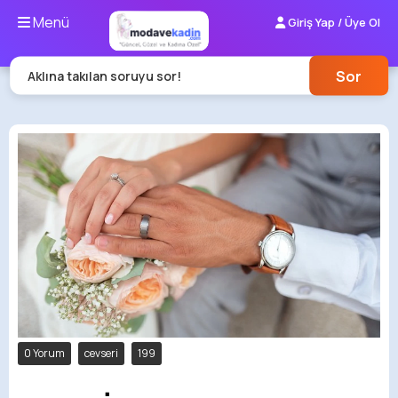
Menü
Giriş Yap / Üye Ol
Sor
Aklına takılan soruyu sor!
0 Yorum
cevseri
199