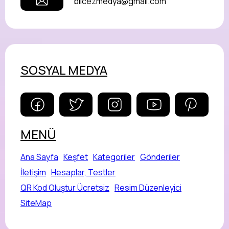
bilcezmedya@gmail.com
SOSYAL MEDYA
MENÜ
Ana Sayfa
Keşfet
Kategoriler
Gönderiler
İletişim
Hesaplar, Testler
QR Kod Oluştur Ücretsiz
Resim Düzenleyici
SiteMap