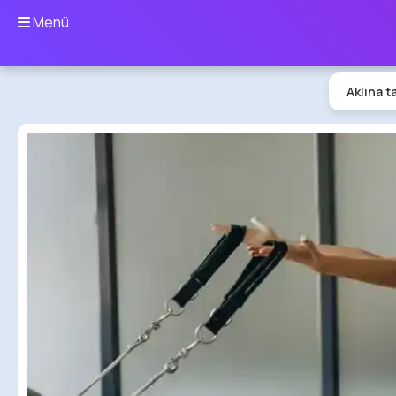
Menü
Aklına t