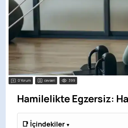
0 Yorum
cevseri
399
Hamilelikte Egzersiz: H
📑 İçindekiler