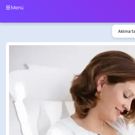
Menü
Aklına t