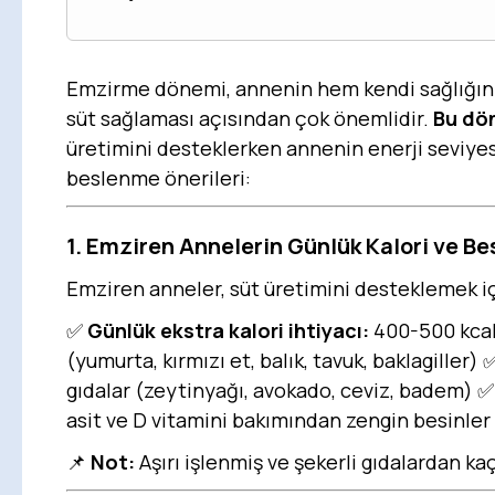
Emzirme dönemi, annenin hem kendi sağlığını 
süt sağlaması açısından çok önemlidir.
Bu dön
üretimini desteklerken annenin enerji seviyesi
beslenme önerileri:
1. Emziren Annelerin Günlük Kalori ve Bes
Emziren anneler, süt üretimini desteklemek içi
✅
Günlük ekstra kalori ihtiyacı:
400-500 kca
(yumurta, kırmızı et, balık, tavuk, baklagiller)
gıdalar (zeytinyağı, avokado, ceviz, badem) 
asit ve D vitamini bakımından zengin besinler 
📌
Not:
Aşırı işlenmiş ve şekerli gıdalardan kaç