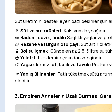
Süt üretimini destekleyen bazı besinler şunlar
🥛
Süt ve süt ürünleri:
Kalsiyum kaynağıdır.
🥜
Badem, ceviz, fındık:
Sağlıklı yağlar ve prot
🌿
Rezene ve ısırgan otu çayı:
Süt artırıcı etki
🍵
Bol su içmek:
Günde en az 2.5-3 litre su tük
🥣
Yulaf:
Lif ve demir açısından zengindir.
🍗
Yağsız kırmızı et, balık ve tavuk:
Protein v
📌
Yanlış Bilinenler:
Tatlı tüketmek sütü artırm
olabilir.
3. Emziren Annelerin Uzak Durması Gere