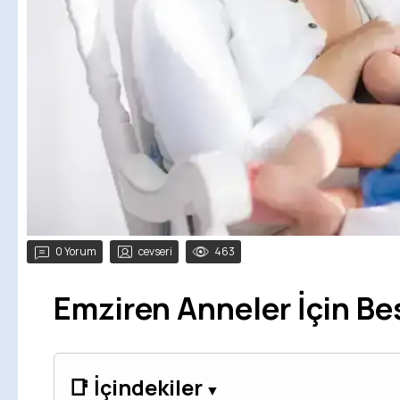
0 Yorum
cevseri
463
Emziren Anneler İçin Be
📑 İçindekiler