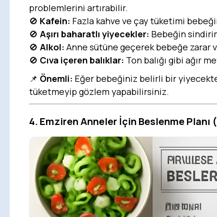
problemlerini artırabilir.
🚫
Kafein:
Fazla kahve ve çay tüketimi bebeğin
🚫
Aşırı baharatlı yiyecekler:
Bebeğin sindirim
🚫
Alkol:
Anne sütüne geçerek bebeğe zarar ve
🚫
Cıva içeren balıklar:
Ton balığı gibi ağır me
📌
Önemli:
Eğer bebeğiniz belirli bir yiyecekt
tüketmeyip gözlem yapabilirsiniz.
4. Emziren Anneler İçin Beslenme Planı