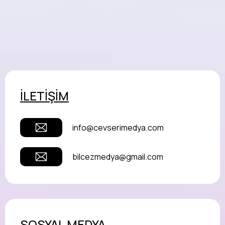
İLETİŞİM
info@cevserimedya.com
bilcezmedya@gmail.com
SOSYAL MEDYA