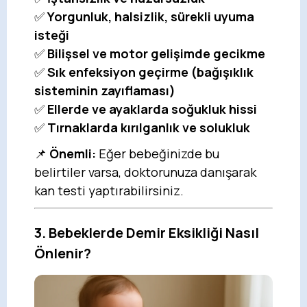
✅
Yorgunluk, halsizlik, sürekli uyuma
isteği
✅
Bilişsel ve motor gelişimde gecikme
✅
Sık enfeksiyon geçirme (bağışıklık
sisteminin zayıflaması)
✅
Ellerde ve ayaklarda soğukluk hissi
✅
Tırnaklarda kırılganlık ve solukluk
📌
Önemli:
Eğer bebeğinizde bu
belirtiler varsa, doktorunuza danışarak
kan testi yaptırabilirsiniz.
3. Bebeklerde Demir Eksikliği Nasıl
Önlenir?