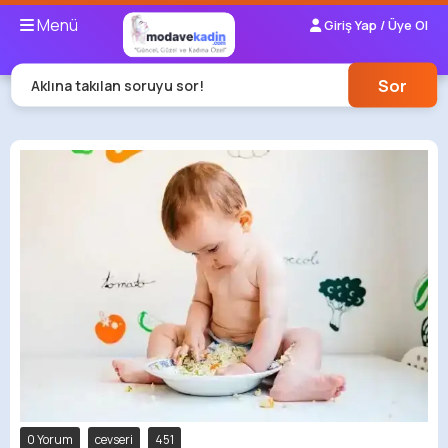
Menü
Giriş Yap / Üye Ol
Sor
Aklına takılan soruyu sor!
0 Yorum
cevseri
451