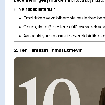
becerilerini geliştirdiklerini
ortaya koymuştur
✅
Ne Yapabilirsiniz?
Emzirirken veya biberonla beslerken beb
Onun çıkardığı seslere gülümseyerek veya 
Aynadaki yansımasını izleyerek birlikte o
2. Ten Temasını İhmal Etmeyin