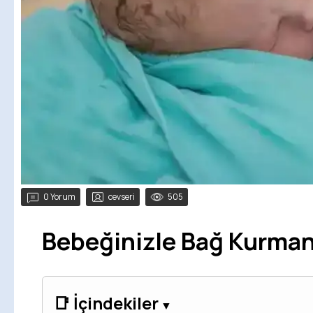
0 Yorum
cevseri
505
Bebeğinizle Bağ Kurmanı
📑 İçindekiler