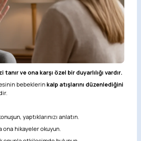
anır ve ona karşı özel bir duyarlılığı vardır.
sesinin bebeklerin
kalp atışlarını düzenlediğini
ir.
onuşun, yaptıklarınızı anlatın.
a ona hikayeler okuyun.
ek onunla etkileşimde bulunun.