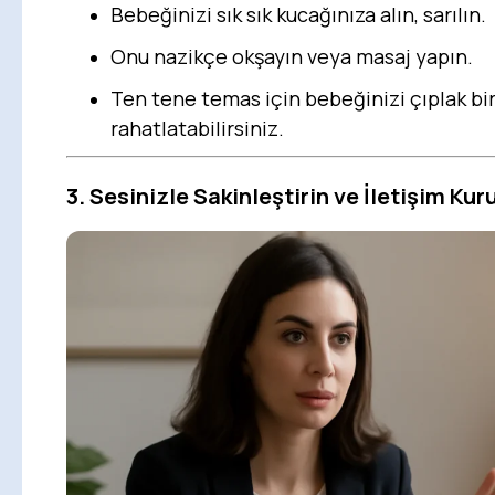
Bebeğinizi sık sık kucağınıza alın, sarılın.
Onu nazikçe okşayın veya masaj yapın.
Ten tene temas için bebeğinizi çıplak bi
rahatlatabilirsiniz.
3. Sesinizle Sakinleştirin ve İletişim Kur