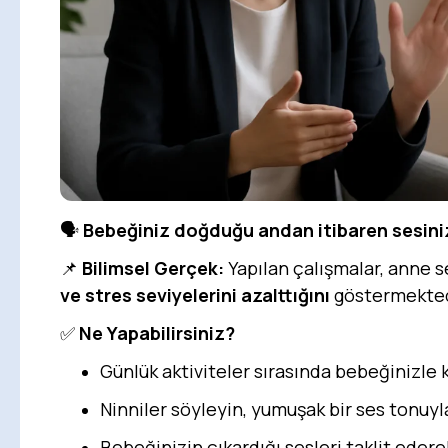
🗣️
Bebeğiniz doğduğu andan itibaren sesinizi t
📌
Bilimsel Gerçek:
Yapılan çalışmalar, anne 
ve stres seviyelerini azalttığını
göstermekted
✅
Ne Yapabilirsiniz?
Günlük aktiviteler sırasında bebeğinizle k
Ninniler söyleyin, yumuşak bir ses tonuyl
Bebeğinizin çıkardığı sesleri taklit eder