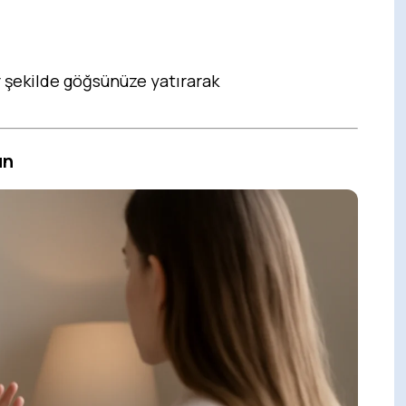
r şekilde göğsünüze yatırarak
un