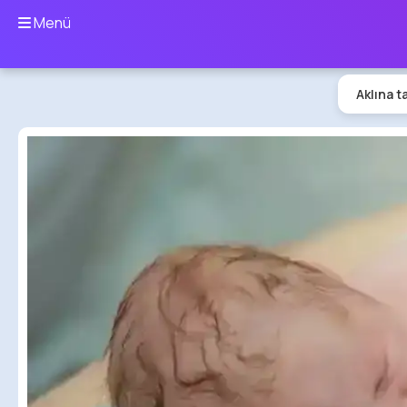
Menü
Aklına t