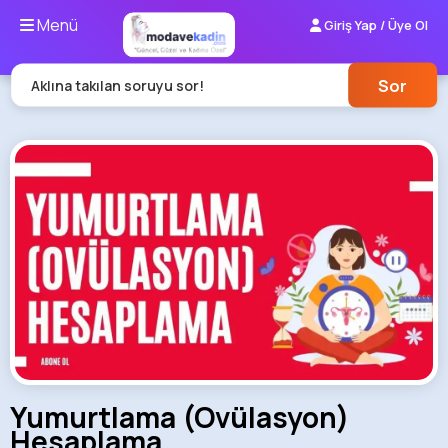
Menü
Giriş Yap / Üye Ol
Sor
Aklına takılan soruyu sor!
Yumurtlama (Ovülasyon)
Hesaplama