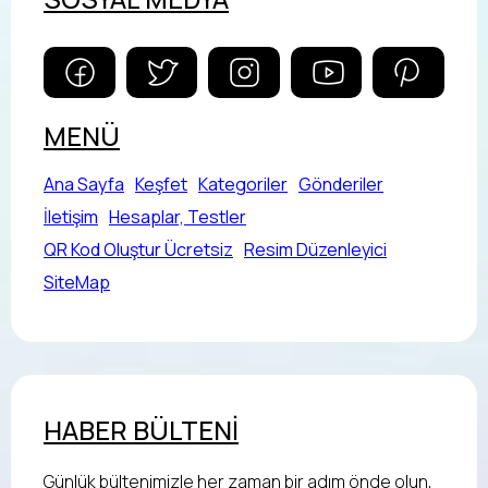
MENÜ
Ana Sayfa
Keşfet
Kategoriler
Gönderiler
İletişim
Hesaplar, Testler
QR Kod Oluştur Ücretsiz
Resim Düzenleyici
SiteMap
HABER BÜLTENİ
Günlük bültenimizle her zaman bir adım önde olun,