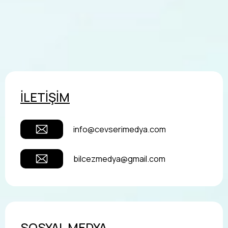
İLETİŞİM
info@cevserimedya.com
bilcezmedya@gmail.com
SOSYAL MEDYA