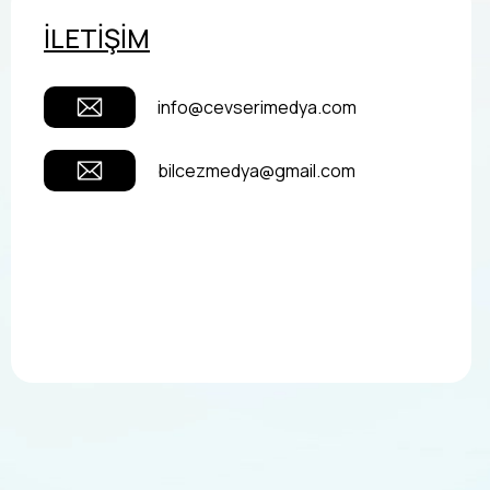
İLETİŞİM
info@cevserimedya.com
bilcezmedya@gmail.com