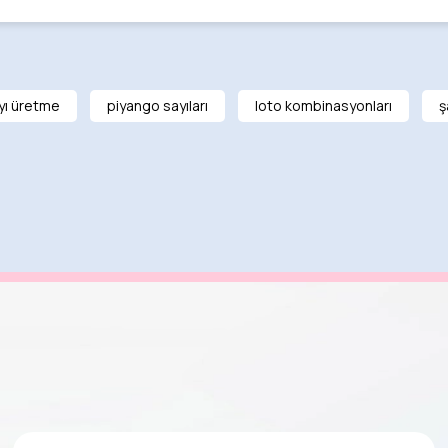
yı üretme
piyango sayıları
loto kombinasyonları
ş