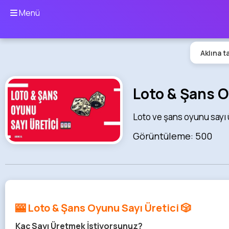
Menü
Aklına t
Loto & Şans O
Loto ve şans oyunu sayı ü
Görüntüleme: 500
🎰 Loto & Şans Oyunu Sayı Üretici 🎲
Kaç Sayı Üretmek İstiyorsunuz?