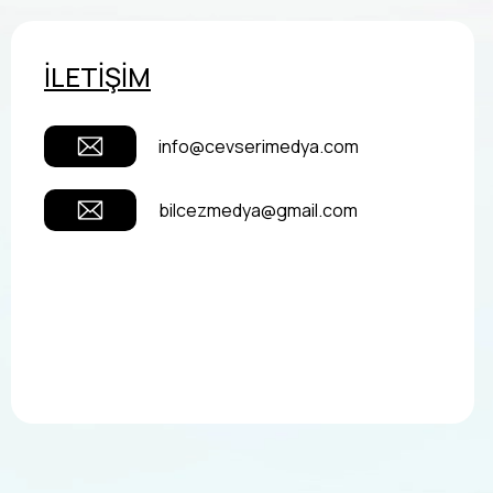
İLETİŞİM
info@cevserimedya.com
bilcezmedya@gmail.com