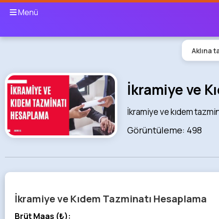
Menü
Aklına t
İkramiye ve 
İkramiye ve kıdem tazmina
Görüntüleme: 498
İkramiye ve Kıdem Tazminatı Hesaplama
Brüt Maaş (₺):