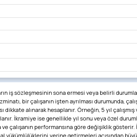
rın iş sözleşmesinin sona ermesi veya belirli durumla
minatı, bir çalışanın işten ayrılması durumunda, çalışt
yısı dikkate alınarak hesaplanır. Örneğin, 5 yıl çalışmı
anır. İkramiye ise genellikle yıl sonu veya özel duruml
na ve çalışanın performansına göre değişiklik gösteri
yasal yükümlülüklerini yerine getirmeleri açısından 