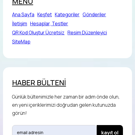
MENÜ
Ana Sayfa
Keşfet
Kategoriler
Gönderiler
İletişim
Hesaplar, Testler
QR Kod Oluştur Ücretsiz
Resim Düzenleyici
SiteMap
HABER BÜLTENİ
Günlük bültenimizle her zaman bir adım önde olun,
en yeni içeriklerimizi doğrudan gelen kutunuzda
görün!