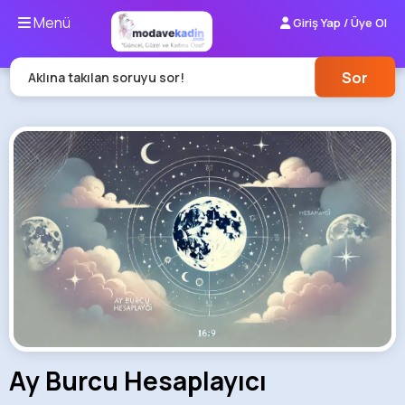
Menü
Giriş Yap / Üye Ol
Sor
Aklına takılan soruyu sor!
Ay Burcu Hesaplayıcı